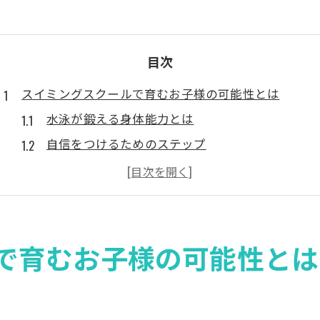
目次
スイミングスクールで育むお子様の可能性とは
水泳が鍛える身体能力とは
自信をつけるためのステップ
兄弟や友達と共に成長する効果
スイミングスクールが提供する心の成長
競技への挑戦がもたらす変化
日常生活へのポジティブな影響
で育むお子様の可能性とは
福岡市早良区のスイミングスクールで輝く理由
地域に密着したスクールの強み
実績あるコーチ陣の指導力