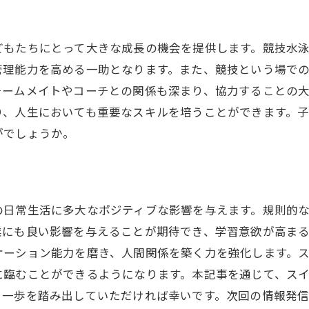
スイミングスクールでの体験がもたらす成長とは
水泳が与える心身への影響
どもたちにとって大きな成長の機会を提供します。競技水
他のスポーツへの応用力
管理能力を高める一助となります。また、競技という場で
コミュニケーション能力の向上
チームメイトやコーチとの関係も深まり、協力することの
異年齢交流から学ぶ社会性
り、人生においても重要なスキルを培うことができます。
自己管理能力の育成
がでしょうか。
スクールで得られる友情の大切さ
地元で愛されるスイミングスクールの秘密に迫る
温かい人間関係の築き方
の日常生活に多大なポジティブな影響を与えます。規則的
地域密着型の運営方針
業にも良い影響を与えることが期待でき、学習意欲が高ま
長年の歴史が証明する信頼
ケーション能力を磨き、人間関係を築く力を強化します。
に臨むことができるようになります。本記事を通じて、ス
スクールと地域の共生の形
る一歩を踏み出していただければ幸いです。次回の情報発
地元イベントでの積極的役割