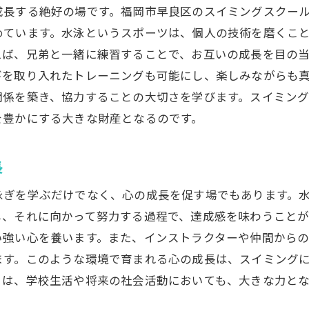
小さな達成感が自信に繋がる
成長する絶好の場です。福岡市早良区のスイミングスクー
挑戦することで得られる成功体験
めています。水泳というスポーツは、個人の技術を磨くこ
失敗から学び成長する力
えば、兄弟と一緒に練習することで、お互いの成長を目の
びを取り入れたトレーニングも可能にし、楽しみながらも
コーチのサポートで安心感を提供
関係を築き、協力することの大切さを学びます。スイミン
仲間との競争が育む自己肯定感
を豊かにする大きな財産となるのです。
成功体験を日常に活かす方法
福岡市早良区で見つかるスイミングスクールの選び方
長
スクール選びのポイントと注意点
泳ぎを学ぶだけでなく、心の成長を促す場でもあります。
親の口コミを活かした選び方
し、それに向かって努力する過程で、達成感を味わうこと
施設見学で確認すべき項目
い強い心を養います。また、インストラクターや仲間から
指導陣の質を見極める方法
ます。このような環境で育まれる心の成長は、スイミング
お子様に合ったプログラムを探す
さは、学校生活や将来の社会活動においても、大きな力と
長く続けられる環境の見極め方