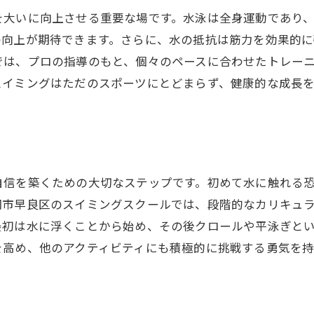
を大いに向上させる重要な場です。水泳は全身運動であり
充実した施設と設備の魅力
の向上が期待できます。さらに、水の抵抗は筋力を効果的に
親子で楽しめるイベントの充実
では、プロの指導のもと、個々のペースに合わせたトレー
地域コミュニティとの結びつき
スイミングはただのスポーツにとどまらず、健康的な成長
個々のニーズに応えるカリキュラム
地域に根付くスイミングスクールの魅力を探る
地元での信頼を築く取り組み
長年の実績が証明する安心感
自信を築くための大切なステップです。初めて水に触れる
スクールが地域に与える影響
岡市早良区のスイミングスクールでは、段階的なカリキュ
地域イベントへの積極的参加
最初は水に浮くことから始め、その後クロールや平泳ぎと
地元住民からの推薦の声
を高め、他のアクティビティにも積極的に挑戦する勇気を持
地域密着型の成長を支える要素
スイミングスクールでお子様の自信を育てる方法