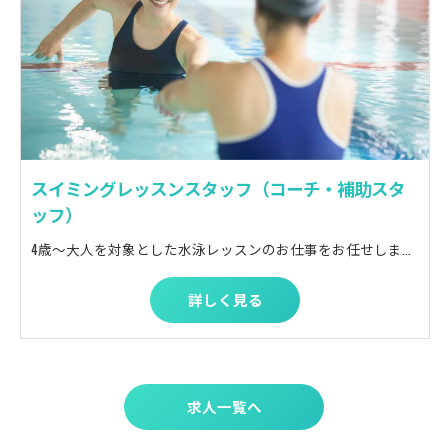
スイミングレッスンスタッフ（コーチ・補助スタ
ッフ）
4歳～大人を対象とした水泳レッスンのお仕事をお任せします！ ≪具体的には...≫ ・レッスン前の出欠確認・整列 ・小さい子のシャワー等のお手伝い ・泳法指導の補助 ・プール監視 ・進級や出欠管理などシステムへの簡単な入力作業 まずはレッスン前の整列や出欠確認、トイレに行く子を連れていったり 体験入学のお子様の案内からはじまります！ レッスンの雰囲気に慣れてきたら、メインコーチの下、少しずつ練習中の生徒の補助をお願いします。 レッスンの流れや、練習メニューなど細かく研修していきますので、水泳経験がなくとも２５ｍくらいの泳力があれば大丈夫です！ 実際に班をもっていただけるように、無理なくスキルアップのお手伝いをいたします！
詳しく見る
求人一覧へ