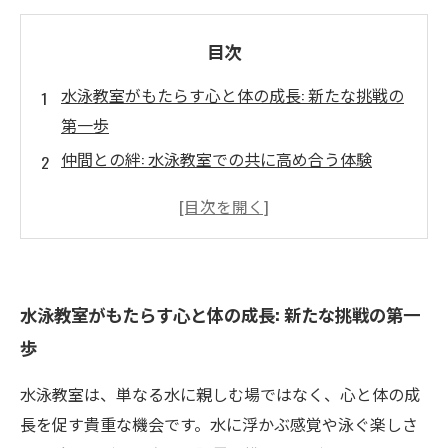
目次
水泳教室がもたらす心と体の成長: 新たな挑戦の
第一歩
仲間との絆: 水泳教室での共に高め合う体験
自信を育む水中の冒険: 子どもたちの成長物語
ストレス解消と健康維持: 大人が求める水泳の魅
力
初心者から上級者まで: カスタマイズされたレッ
水泳教室がもたらす心と体の成長: 新たな挑戦の第一
スンの効果
歩
水中の世界で新たな挑戦を: 参加者の実際の体験
談
水泳教室は、単なる水に親しむ場ではなく、心と体の成
水泳教室で得られる充実感: 成長のチャンスを広
長を促す貴重な機会です。水に浮かぶ感覚や泳ぐ楽しさ