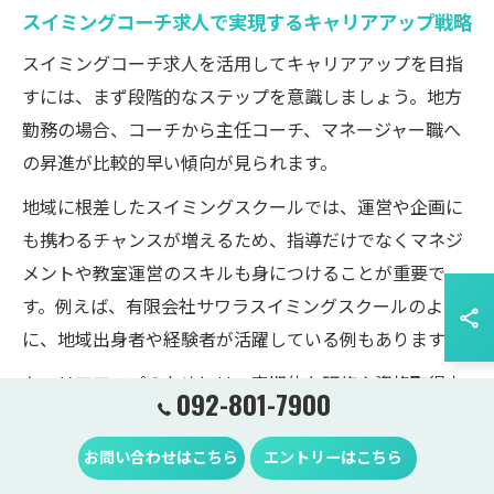
スイミングコーチ求人で実現するキャリアアップ戦略
スイミングコーチ求人を活用してキャリアアップを目指
すには、まず段階的なステップを意識しましょう。地方
勤務の場合、コーチから主任コーチ、マネージャー職へ
の昇進が比較的早い傾向が見られます。
地域に根差したスイミングスクールでは、運営や企画に
も携わるチャンスが増えるため、指導だけでなくマネジ
メントや教室運営のスキルも身につけることが重要で
す。例えば、有限会社サワラスイミングスクールのよう
に、地域出身者や経験者が活躍している例もあります。
キャリアアップのためには、定期的な研修や資格取得支
092-801-7900
援のある職場を選び、積極的に新しい業務に挑戦する姿
勢が評価されます。将来的に独立や自分のスクール運営
お問い合わせはこちら
エントリーはこちら
を目指す方にも、地方勤務の経験は大きな財産となるで