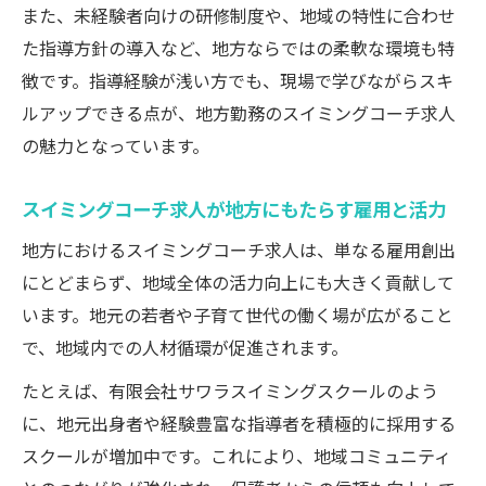
また、未経験者向けの研修制度や、地域の特性に合わせ
安定した生活を実現する求人選びの視点
た指導方針の導入など、地方ならではの柔軟な環境も特
スイミングコーチ求人で安定収入を得るポ
徴です。指導経験が浅い方でも、現場で学びながらスキ
イント
ルアップできる点が、地方勤務のスイミングコーチ求人
生活設計を支えるスイミングコーチ求人の
の魅力となっています。
選び方
福利厚生が充実したスイミングコーチ求人
スイミングコーチ求人が地方にもたらす雇用と活力
の特徴
地方におけるスイミングコーチ求人は、単なる雇用創出
地方勤務で叶うワークライフバランスの実
にとどまらず、地域全体の活力向上にも大きく貢献して
現法
います。地元の若者や子育て世代の働く場が広がること
スイミングコーチ求人を選ぶ際の重要な比
で、地域内での人材循環が促進されます。
較軸
たとえば、有限会社サワラスイミングスクールのよう
資格取得がキャリアに与える影響を解説
に、地元出身者や経験豊富な指導者を積極的に採用する
スイミングコーチ求人で求められる資格の
スクールが増加中です。これにより、地域コミュニティ
種類