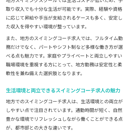
地方スイミングスクールでは生活コストが低いため、手
資格や経験で変わるスイミングコーチ求人
取り収入でも十分な生活が可能です。実際、経験や資格
の収入相場
に応じて昇給や手当が支給されるケースも多く、安定し
た収入を得やすい環境が整っています。
副業・兼業も可能なスイミングコーチ求人
の働き方
また、地方のスイミングコーチ求人では、フルタイム勤
地方勤務で叶える理想の働き方と将来性
務だけでなく、パートやシフト制など多様な働き方が選
べる点も魅力です。家庭やプライベートと両立しやすい
スイミングコーチ求人で実現する柔軟な働
職場環境を重視する方にとって、地方勤務は安定性と柔
き方
軟性を兼ね備えた選択肢となります。
地方勤務ならではのワークライフバランス
の追求
生活環境と両立できるスイミングコーチ求人の魅力
スイミングコーチ求人が描くキャリアパス
地方でのスイミングコーチ求人は、生活環境との両立が
の展望
しやすい点で注目されています。通勤時間が短く、自然
安定と成長を両立するスイミングコーチ求
豊かな環境でリフレッシュしながら働くことができる点
人の将来性
が、都市部との大きな違いです。
地方で長期的に働けるスイミングコーチ求