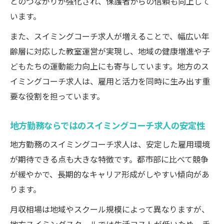
とのつながりが強化され、保護者からの信頼も向上して
資格取得がスイミングコーチ求人に与える
います。
効果
また、スイミングコーチ求人が増えることで、幅広い年
スイミングコーチ求人のキャリアアップに
齢層に対応した教室運営が実現し、地域の健康増進や子
必要な資格
どもたちの運動能力向上にも寄与しています。地方のス
資格取得までの流れと費用面のポイント
イミングコーチ求人は、雇用と活力を同時に生み出す重
スイミングコーチ求人と講習・研修の実態
要な役割を担っています。
を解説
地方勤務ならではのスイミングコーチ求人の安定性
スイミングコーチ求人で収入を伸ばす方法
スイミングコーチ求人で年収アップを目指
地方勤務のスイミングコーチ求人は、安定した雇用環境
すコツ
が期待できる点も大きな特徴です。都市部に比べて競争
が緩やかで、長期的なキャリア形成がしやすい傾向があ
昇給や賞与が期待できるスイミングコーチ
ります。
求人の選び方
スイミングコーチ求人で実現するキャリア
月収相場は地域やスクール規模によって異なりますが、
アップ戦略