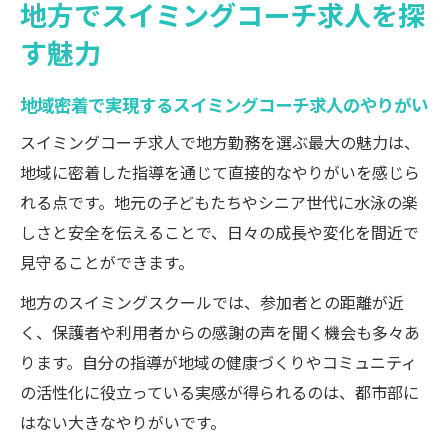
地方でスイミングコーチ求人を探
生活環境と両立できるスイミングコーチ求
す魅力
人の魅力
スイミングコーチ求人が支える地域コミュ
地域密着で実現するスイミングコーチ求人のやりがい
ニティの成長
スイミングコーチ求人で地方勤務を選ぶ最大の魅力は、
未経験者にも広がる地方勤務の可能性
地域に密着した指導を通じて直接的なやりがいを感じら
未経験者歓迎のスイミングコーチ求人で新
れる点です。地元の子どもたちやシニア世代に水泳の楽
たな挑戦
しさと安全を伝えることで、日々の成長や変化を間近で
地方勤務で始めるスイミングコーチ求人の
見守ることができます。
第一歩
地方のスイミングスクールでは、参加者との距離が近
研修制度が充実したスイミングコーチ求人
く、保護者や利用者からの感謝の声を聞く機会も多々あ
の実情
ります。自分の指導が地域の健康づくりやコミュニティ
資格不問の地方スイミングコーチ求人の現
の活性化に役立っている実感が得られるのは、都市部に
状
はない大きなやりがいです。
未経験からでも安心のサポート体制とは