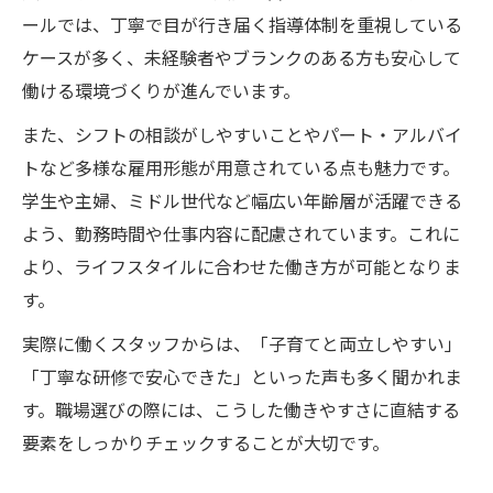
スイミングコーチ求人とワークライフバラ
ールでは、丁寧で目が行き届く指導体制を重視している
ンスの工夫
ケースが多く、未経験者やブランクのある方も安心して
未経験者でも安心のスイミングコーチ支援体制
働ける環境づくりが進んでいます。
とは
また、シフトの相談がしやすいことやパート・アルバイ
スイミングコーチ求人の未経験者向け研修
トなど多様な雇用形態が用意されている点も魅力です。
制度とは
学生や主婦、ミドル世代など幅広い年齢層が活躍できる
スイミングコーチ求人で受けられるサポー
よう、勤務時間や仕事内容に配慮されています。これに
ト内容
より、ライフスタイルに合わせた働き方が可能となりま
スイミングコーチ求人における成長支援の
す。
ポイント
実際に働くスタッフからは、「子育てと両立しやすい」
スイミングコーチ求人で安心して働くため
「丁寧な研修で安心できた」といった声も多く聞かれま
の体制
す。職場選びの際には、こうした働きやすさに直結する
スイミングコーチ求人と未経験者歓迎の理
要素をしっかりチェックすることが大切です。
由