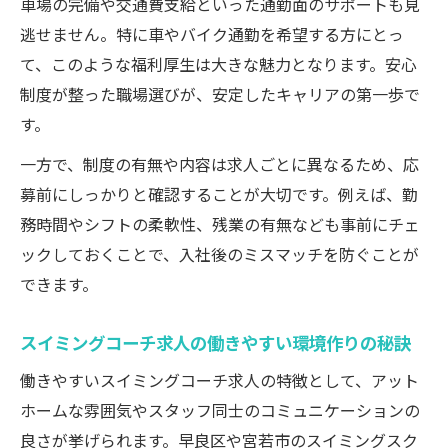
車場の完備や交通費支給といった通勤面のサポートも見
いを解説
逃せません。特に車やバイク通勤を希望する方にとっ
スイミングコーチ求人で見るべき給与体系
て、このような福利厚生は大きな魅力となります。安心
の特徴
制度が整った職場選びが、安定したキャリアの第一歩で
スイミングコーチ求人の選び方と働きやす
す。
さの関係
一方で、制度の有無や内容は求人ごとに異なるため、応
宮若市で働くなら知っておきたい福利厚生
募前にしっかりと確認することが大切です。例えば、勤
スイミングコーチ求人における宮若市の福
務時間やシフトの柔軟性、残業の有無なども事前にチェ
利厚生例
ックしておくことで、入社後のミスマッチを防ぐことが
スイミングコーチ求人と健康管理サポート
できます。
の内容
スイミングコーチ求人で注目の社内制度と
スイミングコーチ求人の働きやすい環境作りの秘訣
待遇
働きやすいスイミングコーチ求人の特徴として、アット
スイミングコーチ求人で実感できる職場の
ホームな雰囲気やスタッフ同士のコミュニケーションの
安心感
良さが挙げられます。早良区や宮若市のスイミングスク