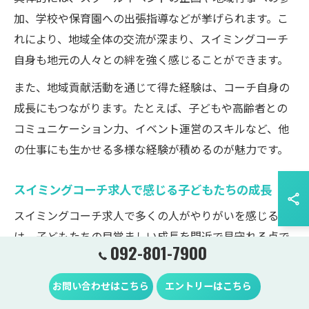
加、学校や保育園への出張指導などが挙げられます。こ
れにより、地域全体の交流が深まり、スイミングコーチ
自身も地元の人々との絆を強く感じることができます。
また、地域貢献活動を通じて得た経験は、コーチ自身の
成長にもつながります。たとえば、子どもや高齢者との
コミュニケーション力、イベント運営のスキルなど、他
の仕事にも生かせる多様な経験が積めるのが魅力です。
スイミングコーチ求人で感じる子どもたちの成長
スイミングコーチ求人で多くの人がやりがいを感じるの
は、子どもたちの目覚ましい成長を間近で見守れる点で
092-801-7900
す。最初は水に顔をつけるのも怖がっていた子が、数か
月後には自信を持って泳げるようになる様子は、コーチ
お問い合わせはこちら
エントリーはこちら
としての達成感に直結します。