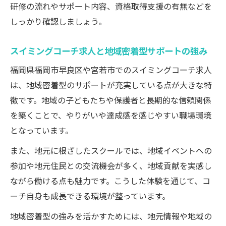
研修の流れやサポート内容、資格取得支援の有無などを
度を紹介
しっかり確認しましょう。
スイミングコーチ求人の働きやすさチェッ
クポイント
スイミングコーチ求人と地域密着型サポートの強み
スイミングコーチ求人で確認すべきシフト
福岡県福岡市早良区や宮若市でのスイミングコーチ求人
や勤務時間
は、地域密着型のサポートが充実している点が大きな特
スイミングコーチ求人が実現する柔軟な働
徴です。地域の子どもたちや保護者と長期的な信頼関係
き方
を築くことで、やりがいや達成感を感じやすい職場環境
スイミングコーチ求人で選ぶ残業の少ない
となっています。
職場環境
また、地元に根ざしたスクールでは、地域イベントへの
参加や地元住民との交流機会が多く、地域貢献を実感し
ながら働ける点も魅力です。こうした体験を通じて、コ
ーチ自身も成長できる環境が整っています。
地域密着型の強みを活かすためには、地元情報や地域の