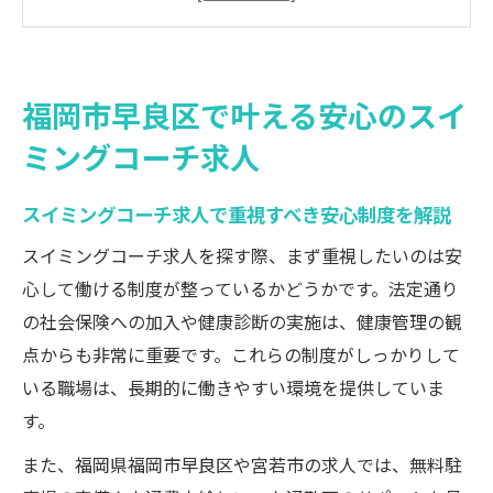
スイミングコーチ求人の働きやすい環境作
りの秘訣
未経験者も安心できるスイミングコーチ求
福岡市早良区で叶える安心のスイ
人の特徴
ミングコーチ求人
スイミングコーチ求人と地域密着型サポー
トの強み
スイミングコーチ求人で重視すべき安心制度を解説
スイミングコーチ求人選びで確認したい福
利厚生
スイミングコーチ求人を探す際、まず重視したいのは安
心して働ける制度が整っているかどうかです。法定通り
スイミングコーチ求人を選ぶ条件と制度の違い
の社会保険への加入や健康診断の実施は、健康管理の観
スイミングコーチ求人の比較ポイントと条
点からも非常に重要です。これらの制度がしっかりして
件整理法
いる職場は、長期的に働きやすい環境を提供していま
スイミングコーチ求人の制度内容を徹底チ
す。
ェック
また、福岡県福岡市早良区や宮若市の求人では、無料駐
スイミングコーチ求人の雇用形態ごとの違