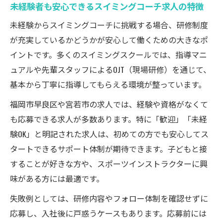
未経験者も安心できるスイミングコーチ求人の特徴
地域密着で働ける指導職の魅力を徹底解説
スイミングコーチ求人が地域密着で得られ
未経験からスイミングコーチに挑戦する場合、研修制度
るやりがい
が充実しているかどうかが安心して働くための大きなポ
イントです。多くのスイミングスクールでは、指導マニ
スイミングコーチ求人と地域貢献の具体的
ュアルや先輩スタッフによるOJT（現場研修）を通じて、
な魅力
基本から丁寧に指導してもらえる環境が整っています。
スイミングコーチ求人で感じる子どもたち
の成長
福岡市早良区や宮若市の求人では、経験や資格がなくて
スイミングコーチ求人と地元コミュニティ
も応募できる求人が多数あります。特に「歓迎」「未経
の関わり方
験OK」と明記された求人は、初めての方でも安心してス
タートできるサポート体制が期待できます。子どもと接
スイミングコーチ求人が支える地域の健康
することが好きな方や、スポーツインストラクターに興
づくり
味がある方には最適です。
勤務制度や働きやすさを重視する求人の見極め
方
失敗例としては、研修内容やフォロー体制を確認せずに
応募し、入社後に戸惑うケースもあります。応募前には
スイミングコーチ求人で重視すべき勤務制