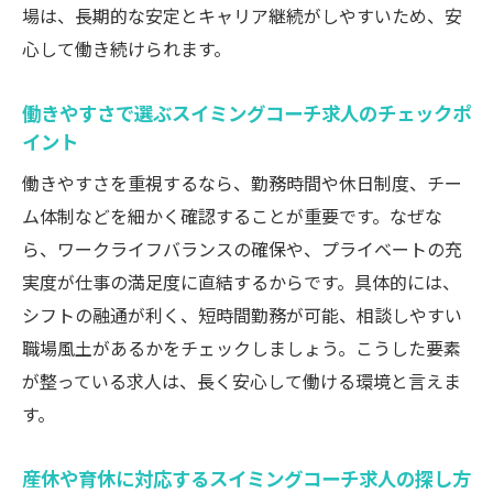
場は、長期的な安定とキャリア継続がしやすいため、安
厚生活用法
心して働き続けられます。
理想の働き方を探すスイミングコーチ転職術
スイミングコーチ求人で叶える理想の働き
働きやすさで選ぶスイミングコーチ求人のチェックポ
方とは
イント
自分に合ったスイミングコーチ求人選びの
働きやすさを重視するなら、勤務時間や休日制度、チー
コツ
ム体制などを細かく確認することが重要です。なぜな
転職活動で重視すべきスイミングコーチ求
ら、ワークライフバランスの確保や、プライベートの充
人の条件
実度が仕事の満足度に直結するからです。具体的には、
スイミングコーチ求人を活用した柔軟な働
シフトの融通が利く、短時間勤務が可能、相談しやすい
き方の実現
職場風土があるかをチェックしましょう。こうした要素
が整っている求人は、長く安心して働ける環境と言えま
キャリアも私生活も充実させるスイミング
す。
コーチ求人
将来を見据えたスイミングコーチ求人の選
産休や育休に対応するスイミングコーチ求人の探し方
択法