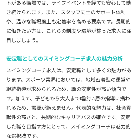
トがある職場では、ライフイベントを経ても安心して働
の選び方
き続けられます。また、スタッフ同士のサポート体制
未経験でも安心のサポート体制があるスイ
や、温かな職場風土も定着率を高める要素です。長期的
ミングコーチ求人
に働きたい方は、これらの制度や環境が整った求人に注
スイミングコーチ求人で実現する新しい働
目しましょう。
き方
働き方多様化時代に注目の支援制度とは
安定職としてのスイミングコーチ求人の魅力分析
スイミングコーチ求人で注目される育児支
スイミングコーチ求人は、安定職として多くの魅力があ
援制度
ります。スポーツ業界においては、地域密着型の運営や
働き方改革が進むスイミングコーチ求人の
継続指導が求められるため、職の安定性が高い傾向で
現状
す。加えて、子どもから大人まで幅広い層の指導に携わ
柔軟な勤務体系が魅力のスイミングコーチ
れるため、需要が絶えません。代表的な魅力は、社会貢
求人
献性の高さと、長期的なキャリアパスの確立です。安定
した職を目指す方にとって、スイミングコーチは魅力的
副業や時短も可能なスイミングコーチ求人
な選択肢です。
の実例