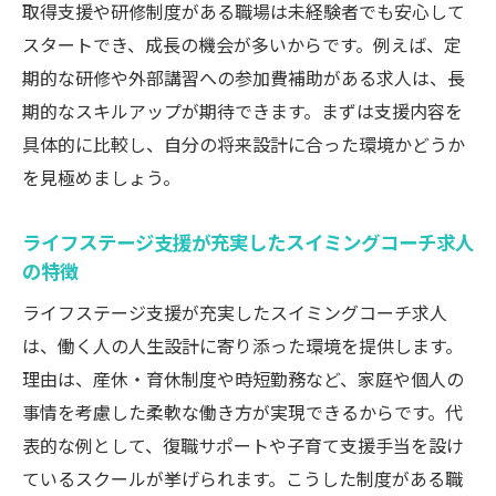
取得支援や研修制度がある職場は未経験者でも安心して
スイミングコーチ求人が提供する成長機会
スタートでき、成長の機会が多いからです。例えば、定
を活かす方法
期的な研修や外部講習への参加費補助がある求人は、長
ライフプランに寄り添う支援と福利厚生
期的なスキルアップが期待できます。まずは支援内容を
スイミングコーチ求人で注目の福利厚生内
具体的に比較し、自分の将来設計に合った環境かどうか
容とは
を見極めましょう。
ライフプラン実現を支えるスイミングコー
ライフステージ支援が充実したスイミングコーチ求人
チ求人の魅力
の特徴
家族を支えるスイミングコーチ求人の支援
制度
ライフステージ支援が充実したスイミングコーチ求人
は、働く人の人生設計に寄り添った環境を提供します。
長期的な安心を得られるスイミングコーチ
理由は、産休・育休制度や時短勤務など、家庭や個人の
求人の特徴
事情を考慮した柔軟な働き方が実現できるからです。代
スイミングコーチ求人で得られる生活保障
表的な例として、復職サポートや子育て支援手当を設け
のポイント
ているスクールが挙げられます。こうした制度がある職
将来に備えるスイミングコーチ求人の福利