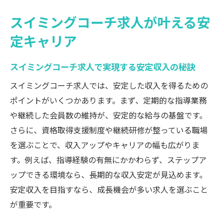
は
スイミングコーチ求人が叶える安
安定職としてのスイミングコーチ求人の魅
定キャリア
力分析
スイミングコーチ求人で得られる将来設計
スイミングコーチ求人で実現する安定収入の秘訣
のヒント
スイミングコーチ求人では、安定した収入を得るための
ライフステージを支えるスイミングコーチ
ポイントがいくつかあります。まず、定期的な指導業務
求人の実態
や継続した会員数の維持が、安定的な給与の基盤です。
ライフステージ支援に強い求人の選び方
さらに、資格取得支援制度や継続研修が整っている職場
スイミングコーチ求人で重視したい支援制
を選ぶことで、収入アップやキャリアの幅も広がりま
度の見極め方
す。例えば、指導経験の有無にかかわらず、ステップア
ライフステージ支援が充実したスイミング
ップできる環境なら、長期的な収入安定が見込めます。
コーチ求人の特徴
安定収入を目指すなら、成長機会が多い求人を選ぶこと
働きやすさで選ぶスイミングコーチ求人の
が重要です。
チェックポイント