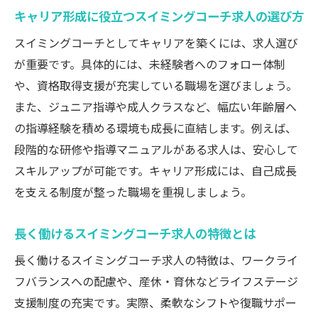
産休や育休に対応するスイミングコーチ求
キャリア形成に役立つスイミングコーチ求人の選び方
人の探し方
スイミングコーチとしてキャリアを築くには、求人選び
スイミングコーチ求人で福利厚生を比較す
が重要です。具体的には、未経験者へのフォロー体制
るポイント
や、資格取得支援が充実している職場を選びましょう。
ライフプランに寄り添うスイミングコーチ
また、ジュニア指導や成人クラスなど、幅広い年齢層へ
求人の選択基準
の指導経験を積める環境も成長に直結します。例えば、
未経験者も安心のスイミングコーチ求人事情
段階的な研修や指導マニュアルがある求人は、安心して
スキルアップが可能です。キャリア形成には、自己成長
未経験歓迎のスイミングコーチ求人が増加
を支える制度が整った職場を重視しましょう。
する理由
研修制度が充実したスイミングコーチ求人
長く働けるスイミングコーチ求人の特徴とは
の魅力
長く働けるスイミングコーチ求人の特徴は、ワークライ
スイミングコーチ求人で未経験からキャリ
フバランスへの配慮や、産休・育休などライフステージ
アスタート
支援制度の充実です。実際、柔軟なシフトや復職サポー
資格取得支援があるスイミングコーチ求人