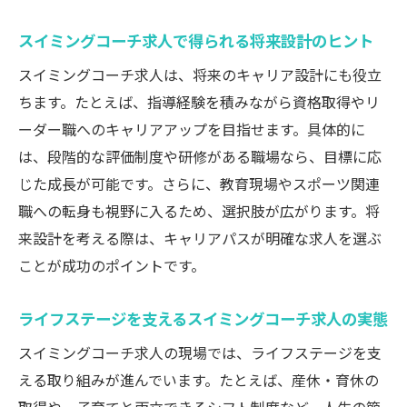
ライフイベントに対応するスイミングコー
スイミングコーチ求人で得られる将来設計のヒント
チ求人の支援
スイミングコーチ求人は、将来のキャリア設計にも役立
多様なニーズに応えるスイミングコーチ求
ちます。たとえば、指導経験を積みながら資格取得やリ
人の工夫
ーダー職へのキャリアアップを目指せます。具体的に
スイミングコーチ求人で年収を上げる秘訣
は、段階的な評価制度や研修がある職場なら、目標に応
スイミングコーチ求人で収入アップを目指
じた成長が可能です。さらに、教育現場やスポーツ関連
す方法
職への転身も視野に入るため、選択肢が広がります。将
年収相場を知りスイミングコーチ求人を選
来設計を考える際は、キャリアパスが明確な求人を選ぶ
ぶコツ
ことが成功のポイントです。
スイミングコーチ求人で評価されるスキル
と経験
ライフステージを支えるスイミングコーチ求人の実態
資格取得が年収アップにつながるスイミン
スイミングコーチ求人の現場では、ライフステージを支
グコーチ求人
える取り組みが進んでいます。たとえば、産休・育休の
実力主義のスイミングコーチ求人での収入