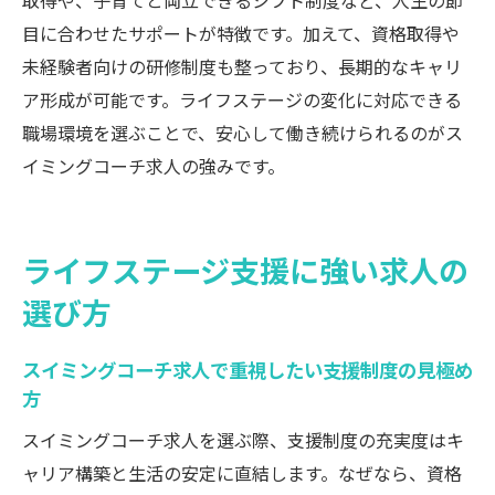
取得や、子育てと両立できるシフト制度など、人生の節
の伸ばし方
目に合わせたサポートが特徴です。加えて、資格取得や
スイミングコーチ求人と昇給のタイミング
未経験者向けの研修制度も整っており、長期的なキャリ
を解説
ア形成が可能です。ライフステージの変化に対応できる
キャリアアップを実現する求人活用法
職場環境を選ぶことで、安心して働き続けられるのがス
イミングコーチ求人の強みです。
スイミングコーチ求人で描くキャリアパス
の具体例
転職成功のためのスイミングコーチ求人の
ライフステージ支援に強い求人の
選択基準
選び方
スイミングコーチ求人でキャリア形成する
ポイント
スイミングコーチ求人で重視したい支援制度の見極め
キャリアアップを支援するスイミングコー
方
チ求人の特徴
スイミングコーチ求人を選ぶ際、支援制度の充実度はキ
未経験からステップアップできるスイミン
ャリア構築と生活の安定に直結します。なぜなら、資格
グコーチ求人