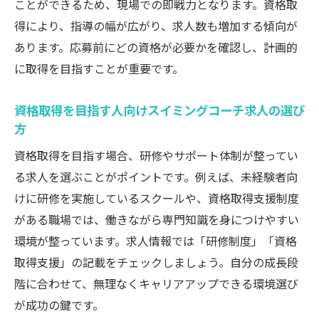
ことができるため、現場での即戦力となります。資格取
キルのコツ
得により、指導の幅が広がり、求人数も増加する傾向が
応募時に役立つスイミングコーチ求人の知
あります。応募前にどの資格が必要かを確認し、計画的
識整理術
に取得を目指すことが重要です。
実務で役立つ商品知識と指導の現場対応術
資格取得を目指す人向けスイミングコーチ求人の選び
スイミングコーチ求人で現場対応力を高め
方
る商品知識
指導現場で使えるスイミングコーチ求人の
資格取得を目指す場合、研修やサポート体制が整ってい
知恵と工夫
る求人を選ぶことがポイントです。例えば、未経験者向
けに研修を実施しているスクールや、資格取得支援制度
スイミングコーチ求人に役立つ実務的な商
がある職場では、働きながら専門知識を身につけやすい
品知識
環境が整っています。求人情報では「研修制度」「資格
現場対応に強いスイミングコーチ求人の習
取得支援」の記載をチェックしましょう。自分の成長段
得ポイント
階に合わせて、無理なくキャリアアップできる環境選び
スイミングコーチ求人で学ぶ現場トラブル
が成功の鍵です。
対処法