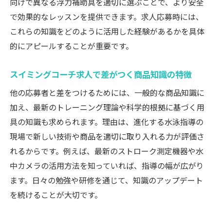
向けで異なる浮力補助具を適切に選ぶことで、より安全
ミングコーチ求人
で効果的なレッスンを提供できます。求人応募時には、
スイミングコーチ求人応募前に学ぶべき商
これらの知識をどのように活用した経験があるかを具体
品知識
的にアピールすることが重要です。
実践で役立つ商品知識をスイミングコーチ
求人で学ぶ
スイミングコーチ求人で差がつく商品知識の特徴
スイミングコーチ求人における資格選びのコツ
他の応募者と差をつけるためには、一般的な商品知識に
スイミングコーチ求人で迷わない資格選び
加え、最新のトレーニング理論や科学的根拠に基づく用
のポイント
具の知識も求められます。理由は、進化する水泳指導の
業界で評価される資格とスイミングコーチ
現場で新しい技術や商品を適切に取り入れる力が評価さ
求人の関係性
れるからです。例えば、最新のストローク測定機器や水
中カメラの活用方法を知っていれば、指導の幅が広がり
スイミングコーチ求人応募前に知りたい資
ます。日々の勉強や研修を通じて、知識のアップデート
格の種類
を続けることが大切です。
スイミングコーチ求人で活かせる資格取得
の順序