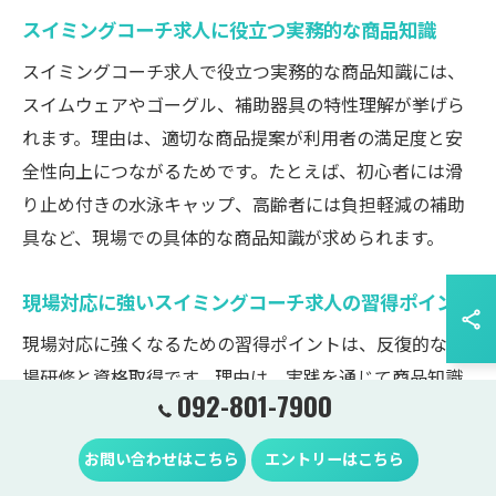
スイミングコーチ求人に役立つ実務的な商品知識
スイミングコーチ求人で役立つ実務的な商品知識には、
スイムウェアやゴーグル、補助器具の特性理解が挙げら
れます。理由は、適切な商品提案が利用者の満足度と安
全性向上につながるためです。たとえば、初心者には滑
り止め付きの水泳キャップ、高齢者には負担軽減の補助
具など、現場での具体的な商品知識が求められます。
現場対応に強いスイミングコーチ求人の習得ポイント
現場対応に強くなるための習得ポイントは、反復的な現
場研修と資格取得です。理由は、実践を通じて商品知識
092-801-7900
と指導技術が確実に身につくからです。具体的には、模
擬指導や定期的なケーススタディを行い、現場で起こる
お問い合わせはこちら
エントリーはこちら
課題への対応力を養います。これにより、即戦力として