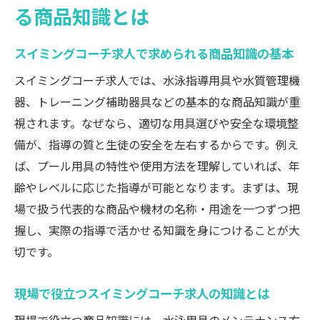
る商品知識とは
スイミングコーチ求人で差がつく商品知識
の特徴
スイミングコーチ求人で求められる商品知識の基本
商品知識がスイミングコーチ求人で評価さ
れる理由
スイミングコーチ求人では、水泳指導用具や水質管理機
器、トレーニング補助器具などの基本的な商品知識が重
スイミングコーチ求人に活かせる最新商品
視されます。なぜなら、適切な用具選びや安全な環境整
知識のポイント
備が、指導の質と生徒の安全を左右するからです。例え
資格取得を目指すなら必見のスイミングコーチ
ば、プール用具の特性や使用方法を理解していれば、年
求人
齢やレベルに応じた指導が可能となります。まずは、現
スイミングコーチ求人に必須の資格とは何
場で扱う代表的な商品や機材の名称・用途を一つずつ把
かを解説
握し、実際の指導で活かせる知識を身につけることが大
資格取得を目指す人向けスイミングコーチ
切です。
求人の選び方
スイミングコーチ求人で有利になる資格取
現場で役立つスイミングコーチ求人の知識とは
得の流れ