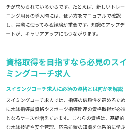
工夫
チが求められているからです。たとえば、新しいトレー
ニング用具の導入時には、使い方をマニュアルで確認
商品知識を活かしてスイミングコーチ求人
し、実際に使ってみる経験が重要です。知識のアップデ
で成長する
ートが、キャリアアップにもつながります。
コーチ求人応募時に知っておきたいスキルと知
識
スイミングコーチ求人応募前に押さえたい
資格取得を目指すなら必見のスイ
基礎スキル
ミングコーチ求人
水泳指導で求められるスイミングコーチ求
人の知識
スイミングコーチ求人に必須の資格とは何かを解説
スイミングコーチ求人で評価される実践ス
スイミングコーチ求人では、指導の信頼性を高めるため
キルとは
に水泳指導員資格やスポーツ指導関連の資格取得が必須
コーチ求人に必要な商品知識と応用力の磨
となるケースが増えています。これらの資格は、基礎的
き方
な水泳技術や安全管理、応急処置の知識を体系的に学ぶ
スイミングコーチ求人で求められる指導ス