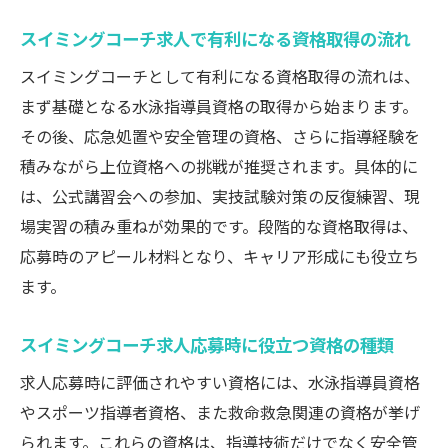
商品知識と現場力が活きるスイミングコー
スイミングコーチ求人で有利になる資格取得の流れ
チ求人
スイミングコーチとして有利になる資格取得の流れは、
スイミングコーチ求人で差がつく資格取得の秘
まず基礎となる水泳指導員資格の取得から始まります。
訣
その後、応急処置や安全管理の資格、さらに指導経験を
スイミングコーチ求人で資格取得を成功さ
積みながら上位資格への挑戦が推奨されます。具体的に
せる秘訣
は、公式講習会への参加、実技試験対策の反復練習、現
資格取得で一歩リードするスイミングコー
場実習の積み重ねが効果的です。段階的な資格取得は、
チ求人の選び方
応募時のアピール材料となり、キャリア形成にも役立ち
スイミングコーチ求人で差が出る資格取得
ます。
の勉強法
スイミングコーチ求人応募時に役立つ資格の種類
実践的な資格取得ができるスイミングコー
チ求人の魅力
求人応募時に評価されやすい資格には、水泳指導員資格
スイミングコーチ求人で評価される資格取
やスポーツ指導者資格、また救命救急関連の資格が挙げ
得の工夫
られます。これらの資格は、指導技術だけでなく安全管