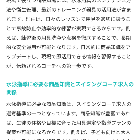
現場で役立つ商品知識には、水泳用具のメンテナンス方
スイミングコーチ求人応募時に役立つ資格
法や衛生管理、最新のトレーニング器具の活用法が含ま
の種類
れます。理由は、日々のレッスンで用具を適切に扱うこ
実務経験と資格が両立できるスイミングコ
とで事故防止や効率的な練習が実現できるからです。例
ーチ求人
えば、練習後の用具洗浄や点検を徹底することで、長期
スイミングコーチ求人で資格取得を活かす
的な安全運用が可能となります。日常的に商品知識をア
コツ
ップデートし、現場で即活用できる情報を習得すること
水泳指導で活かせる商品知識の習得ポイント
が、信頼されるコーチへの第一歩です。
スイミングコーチ求人で身につく商品知識
水泳指導に必要な商品知識とスイミングコーチ求人の
の習得法
関係
水泳指導現場に強いスイミングコーチ求人
水泳指導に必要な商品知識は、スイミングコーチ求人の
の知識
選考基準の一つとなっています。商品知識が豊富であれ
スイミングコーチ求人で活用できる商品知
ば、生徒の体格や目標に合った用具選定や指導プランの
識の勉強法
提案が可能になるからです。例えば、子ども向けと大人
商品知識が水泳指導力を高める理由とスイ