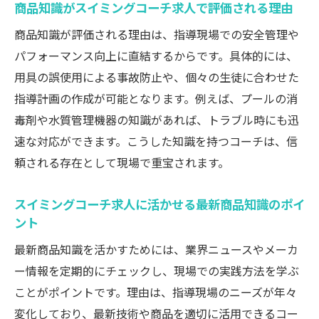
商品知識がスイミングコーチ求人で評価される理由
資格選びで失敗しないスイミングコーチ求
商品知識が評価される理由は、指導現場での安全管理や
人の見極め方
パフォーマンス向上に直結するからです。具体的には、
スイミングコーチ求人で役立つ資格比較と
用具の誤使用による事故防止や、個々の生徒に合わせた
選択基準
指導計画の作成が可能となります。例えば、プールの消
キャリアアップを叶える商品知識の学び方
毒剤や水質管理機器の知識があれば、トラブル時にも迅
スイミングコーチ求人でキャリアアップに
速な対応ができます。こうした知識を持つコーチは、信
直結する学び
頼される存在として現場で重宝されます。
商品知識を深めてスイミングコーチ求人で
活躍する方法
スイミングコーチ求人に活かせる最新商品知識のポイ
ント
キャリア形成に役立つスイミングコーチ求
人の商品知識
最新商品知識を活かすためには、業界ニュースやメーカ
実務に強いスイミングコーチ求人の商品知
ー情報を定期的にチェックし、現場での実践方法を学ぶ
識習得法
ことがポイントです。理由は、指導現場のニーズが年々
スイミングコーチ求人で差がつく学び方の
変化しており、最新技術や商品を適切に活用できるコー