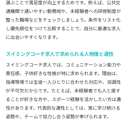
選ぶことで満足度が向上するためです。例えば、公共交
力
通機関で通いやすい勤務地や、未経験者への研修制度が
スイミングコーチ求人で長く続けやすい勤
整った職場などをチェックしましょう。条件をリスト化
務形態
し優先順位をつけて比較することで、自分に最適な求人
スイミングコーチ求人で叶う充実した福利
に出会いやすくなります。
厚生
職場の雰囲気が良いスイミングコーチ求人
スイミングコーチ求人で求められる人物像と適性
の見極め
スイミングコーチ求人では、コミュニケーション能力や
未経験からも挑戦できるスイミング求人の魅力
責任感、子供好きな性格が特に求められます。理由は、
未経験歓迎のスイミングコーチ求人で得ら
指導現場では生徒一人ひとりに合わせた対応や、協調性
れる成長
が不可欠だからです。たとえば、未経験者でも人と接す
スイミングコーチ求人で安心の研修体制を
ることが好きな方や、スポーツ経験を活かしたい方は適
チェック
性があります。代表的な適性としては、常に学び続ける
未経験応募者がスイミングコーチ求人で選
姿勢や、チームで協力し合う姿勢が挙げられます。
ばれる理由