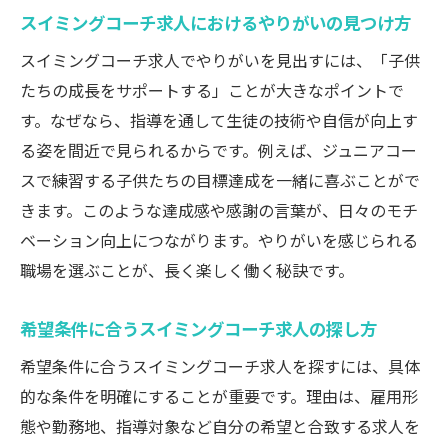
格とは
スイミングコーチ求人におけるやりがいの見つけ方
スイミングコーチ求人応募時に確認すべき
スイミングコーチ求人でやりがいを見出すには、「子供
福利厚生
たちの成長をサポートする」ことが大きなポイントで
未経験でも安心なスイミングコーチ求人の
す。なぜなら、指導を通して生徒の技術や自信が向上す
見分け方
る姿を間近で見られるからです。例えば、ジュニアコー
スイミングコーチ求人で重視されるコミュ
スで練習する子供たちの目標達成を一緒に喜ぶことがで
ニケーション力
きます。このような達成感や感謝の言葉が、日々のモチ
働きやすさを重視するなら水泳コーチ求人が注
ベーション向上につながります。やりがいを感じられる
目
職場を選ぶことが、長く楽しく働く秘訣です。
スイミングコーチ求人での働きやすい職場
希望条件に合うスイミングコーチ求人の探し方
環境の条件
希望条件に合うスイミングコーチ求人を探すには、具体
ワークライフバランスを叶えるスイミング
的な条件を明確にすることが重要です。理由は、雇用形
コーチ求人の選び方
態や勤務地、指導対象など自分の希望と合致する求人を
水泳コーチ求人が注目される理由とその魅