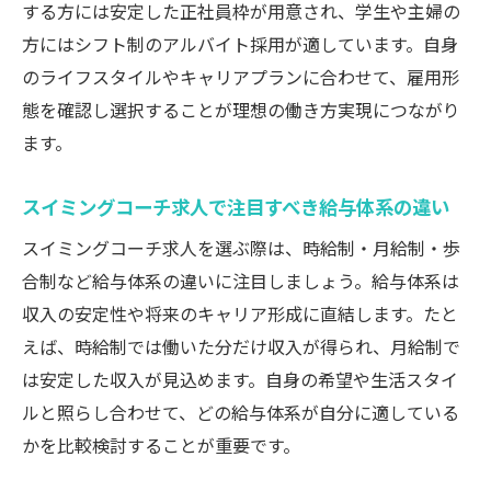
する方には安定した正社員枠が用意され、学生や主婦の
に有利な理由
方にはシフト制のアルバイト採用が適しています。自身
スイミングコーチ求人でリーダー職を目指
のライフスタイルやキャリアプランに合わせて、雇用形
すために
態を確認し選択することが理想の働き方実現につながり
キャリアアップ事例から学ぶスイミングコ
ます。
ーチ求人活用法
長く働き続けるための求人選びの秘訣
スイミングコーチ求人で注目すべき給与体系の違い
スイミングコーチ求人で長期就労を実現す
スイミングコーチ求人を選ぶ際は、時給制・月給制・歩
るコツ
合制など給与体系の違いに注目しましょう。給与体系は
働きやすい職場を見極めるスイミングコー
収入の安定性や将来のキャリア形成に直結します。たと
チ求人の条件
えば、時給制では働いた分だけ収入が得られ、月給制で
スイミングコーチ求人選びで重視したいサ
は安定した収入が見込めます。自身の希望や生活スタイ
ポート体制
ルと照らし合わせて、どの給与体系が自分に適している
職場定着率が高いスイミングコーチ求人と
かを比較検討することが重要です。
は