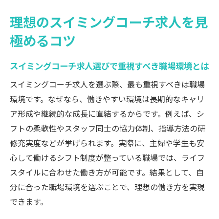
し方
理想のスイミングコーチ求人を見
スイミングコーチ求人で求められる人物像
極めるコツ
と適性
転職成功に役立つスイミングコーチ求人情
スイミングコーチ求人選びで重視すべき職場環境とは
報の比較ポイント
スイミングコーチ求人を選ぶ際、最も重視すべきは職場
スイミングコーチ求人選びで失敗しないた
環境です。なぜなら、働きやすい環境は長期的なキャリ
めの注意点
ア形成や継続的な成長に直結するからです。例えば、シ
スイミングインストラクター求人選びのポイン
フトの柔軟性やスタッフ同士の協力体制、指導方法の研
ト解説
修充実度などが挙げられます。実際に、主婦や学生も安
スイミングコーチ求人でよくある雇用形態
心して働けるシフト制度が整っている職場では、ライフ
の特徴
スタイルに合わせた働き方が可能です。結果として、自
スイミングコーチ求人で注目すべき給与体
分に合った職場環境を選ぶことで、理想の働き方を実現
系の違い
できます。
スイミングインストラクター求人の必要資