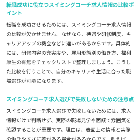
転職成功に役立つスイミングコーチ求人情報の比較ポ
スイミングコーチ求人で求められる基礎ス
イント
キル
転職を成功させるためには、スイミングコーチ求人情報
未経験でも挑戦しやすいスイミングコーチ
の比較が欠かせません。なぜなら、待遇や研修制度、キ
求人特集
ャリアアップの機会などに違いがあるからです。具体的
スイミングコーチ求人でキャリアを始める
には、研修内容の充実度や、雇用形態別の働き方、福利
メリット
厚生の有無をチェックリストで整理しましょう。こうし
安定収入を目指す水泳インストラクターの働き
た比較を行うことで、自分のキャリアや生活に合った職
方
場選びが可能になります。
スイミングコーチ求人で安定収入を実現す
る方法
スイミングコーチ求人選びで失敗しないための注意点
水泳インストラクターの給与体系と昇給ポ
スイミングコーチ求人選びで失敗しないためには、求人
イント
情報だけで判断せず、実際の職場見学や面談で雰囲気を
スイミングコーチ求人で収入アップを目指
確認することが重要です。理由は、表面上の情報と実際
すには
の働きやすさに差がある場合があるからです。例えば、