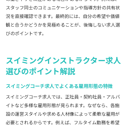
安定した働き方を叶えるスイミングコーチ
スタッフ同士のコミュニケーションや指導方針の共有状
求人の特徴
況を直接確認できます。最終的には、自分の希望や価値
スイミングコーチ求人で知っておきたい手
観と合うかどうかを見極めることが、後悔しない求人選
当や待遇
びのポイントです。
長期間安定して働けるスイミングコーチ求
人の選び方
スイミングインストラクター求人
水泳コーチのキャリアアップを実現する方法
選びのポイント解説
スイミングコーチ求人でキャリアアップを
目指す道
スイミングコーチ求人でよくある雇用形態の特徴
水泳コーチとして次のステップへ進むため
の求人選び
スイミングコーチ求人では、正社員・契約社員・アルバ
イトなど多様な雇用形態が見られます。なぜなら、各施
スイミングコーチ求人で求められるキャリ
設の運営スタイルや求める人材像によって柔軟な雇用が
ア形成のコツ
必要とされるからです。例えば、フルタイム勤務を希望
資格取得がスイミングコーチ求人での昇進