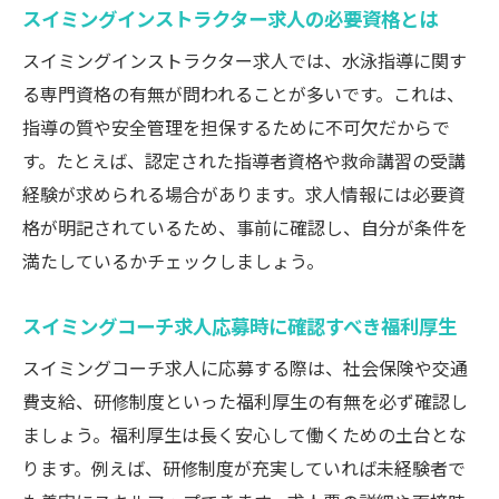
スイミングインストラクター求人の必要資格とは
スイミングコーチ求人で安心して働ける理
由
スイミングインストラクター求人では、水泳指導に関す
る専門資格の有無が問われることが多いです。これは、
ライフステージに合わせたスイミングコー
指導の質や安全管理を担保するために不可欠だからで
チ求人の探し方
す。たとえば、認定された指導者資格や救命講習の受講
資格取得で広がるスイミングコーチ求人の可能
経験が求められる場合があります。求人情報には必要資
性
格が明記されているため、事前に確認し、自分が条件を
スイミングコーチ求人で有利になる資格と
満たしているかチェックしましょう。
は何か
資格取得でスイミングコーチ求人の幅が広
スイミングコーチ求人応募時に確認すべき福利厚生
がる理由
スイミングコーチ求人に応募する際は、社会保険や交通
スイミングコーチ求人応募時の資格証明の
費支給、研修制度といった福利厚生の有無を必ず確認し
重要性
ましょう。福利厚生は長く安心して働くための土台とな
スイミングコーチ求人と資格取得支援制度
ります。例えば、研修制度が充実していれば未経験者で
の活用法