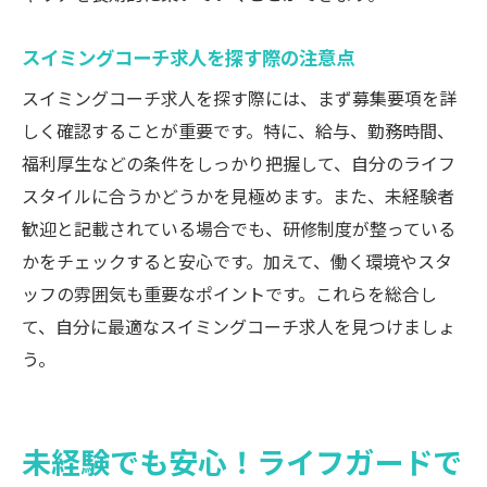
スイミングコーチが与える影響と役割
情熱を持ってスイミングを教えるスキル
スイミングコーチ求人を探す際の注意点
スイミングコーチとしての成功体験のシェ
スイミングコーチ求人を探す際には、まず募集要項を詳
ア
しく確認することが重要です。特に、給与、勤務時間、
スイミングコーチの仕事とプライベートの
福利厚生などの条件をしっかり把握して、自分のライフ
両立
スタイルに合うかどうかを見極めます。また、未経験者
安全を守りながら成長するライフガード募集
歓迎と記載されている場合でも、研修制度が整っている
かをチェックすると安心です。加えて、働く環境やスタ
ライフガードが担う安全管理の重要性
ッフの雰囲気も重要なポイントです。これらを総合し
スイミングスクールにおける安全対策とプ
て、自分に最適なスイミングコーチ求人を見つけましょ
ロトコル
う。
ライフガードとして成長するための環境と
支援
安全を保証するライフガードの責任
未経験でも安心！ライフガードで
ライフガードのキャリアアップと成長機会