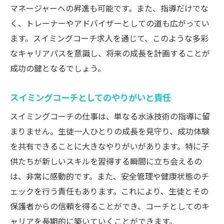
える影響
マネージャーへの昇進も可能です。また、指導だけでな
スイミングコーチとしての初めてのステッ
く、トレーナーやアドバイザーとしての道も広がってい
プ
ます。スイミングコーチ求人を通じて、このような多彩
ライフガード経験を活かしたスイミング指
なキャリアパスを意識し、将来の成長を計画することが
導
成功の鍵となるでしょう。
スイミングコーチのキャリア発展とライフ
スイミングコーチとしてのやりがいと責任
ガードの役割
スイミングコーチの仕事は、単なる水泳技術の指導に留
スイミングコーチとライフガードの共通点
まりません。生徒一人ひとりの成長を見守り、成功体験
と違い
を共有できることに大きなやりがいがあります。特に子
スポーツへの情熱を仕事にスイミングコーチの
供たちが新しいスキルを習得する瞬間に立ち会えるの
魅力
は、非常に感動的です。また、安全管理や健康状態のチ
スイミングコーチとしてのやりがいと楽し
ェックを行う責任もあります。これにより、生徒とその
さ
保護者からの信頼を得ることができ、コーチとしてのキ
スポーツを通じて社会に貢献する方法
ャリアを長期的に築いていくことができます。