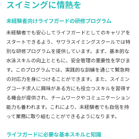
スイミングに情熱を
安全を守るスキルを磨くためのトレーニン
グ
未経験者向けライフガードの研修プログラム
サワラスイミングスクールでの新たな挑戦を
未経験者でも安心してライフガードとしてのキャリアを
サワラスイミングスクールで得られる経験
スタートできるよう、サワラスイミングスクールでは特
新たな挑戦を求める方へサワラスイミング
別な研修プログラムを提供しています。まず、基本的な
の魅力
水泳スキルの向上とともに、安全管理の重要性を学びま
スイミングスクールでのキャリア形成のサ
す。このプログラムでは、実践的な訓練を通じて緊急時
ポート
の対応力を身につけることができます。また、スイミン
サワラスイミングスクールでの成長ストー
グコーチ求人に興味がある方にも役立つスキルを習得す
リー
る機会が提供され、チームワークやコミュニケーション
能力も養われます。これにより、未経験者でも自信を持
新たなスキルを身につけられる環境
って業務に取り組むことができるようになります。
サワラスイミングスクールでの未来のビジ
ョン
ライフガードに必要な基本スキルと知識