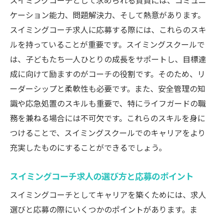
スイミングコーチとして求められる資質には、コミュニ
フガード
ケーション能力、問題解決力、そして熱意があります。
スイミングコーチ求人に応募する際には、これらのスキ
ライフガードが習得すべき専門スキル
ルを持っていることが重要です。スイミングスクールで
実践的なスキルを磨くライフガードのトレ
は、子どもたち一人ひとりの成長をサポートし、目標達
ーニング
成に向けて励ますのがコーチの役割です。そのため、リ
ライフガードの日常業務で学ぶこと
ーダーシップと柔軟性も必要です。また、安全管理の知
スイミングスクールでのライフガードの役
識や応急処置のスキルも重要で、特にライフガードの職
割
務を兼ねる場合には不可欠です。これらのスキルを身に
スキルアップを狙うライフガードのキャリ
つけることで、スイミングスクールでのキャリアをより
ア形成
充実したものにすることができるでしょう。
プロフェッショナルを目指すライフガード
の心得
スイミングコーチ求人の選び方と応募のポイント
スイミングスクールでの成長とチームワーク
スイミングコーチとしてキャリアを築くためには、求人
スイミングスクールでのチームワークの重
選びと応募の際にいくつかのポイントがあります。ま