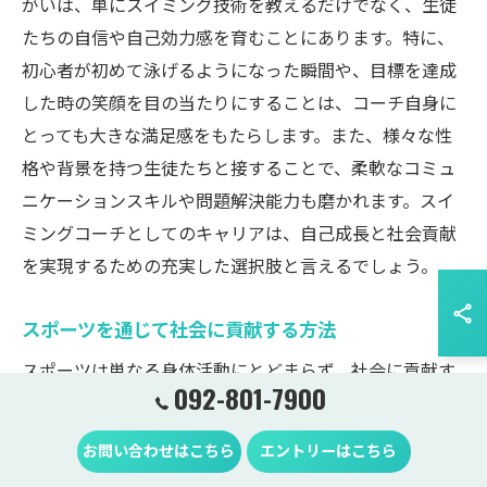
がいは、単にスイミング技術を教えるだけでなく、生徒
たちの自信や自己効力感を育むことにあります。特に、
初心者が初めて泳げるようになった瞬間や、目標を達成
した時の笑顔を目の当たりにすることは、コーチ自身に
とっても大きな満足感をもたらします。また、様々な性
格や背景を持つ生徒たちと接することで、柔軟なコミュ
ニケーションスキルや問題解決能力も磨かれます。スイ
ミングコーチとしてのキャリアは、自己成長と社会貢献
を実現するための充実した選択肢と言えるでしょう。
スポーツを通じて社会に貢献する方法
スポーツは単なる身体活動にとどまらず、社会に貢献す
092-801-7900
る重要な手段としての役割を果たします。スイミングコ
ーチ求人に応募することで、地域社会における健康促進
お問い合わせはこちら
エントリーはこちら
や教育の一環として貢献することができます。特に子供