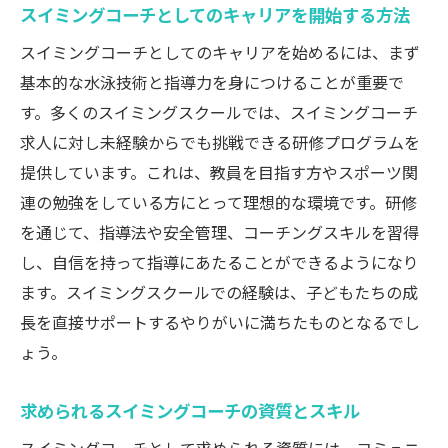
スイミングコーチとしてのキャリアを開始する方法
スイミングコーチとしてのやりがいと責任
スイミングコーチとしてのキャリアを始めるには、まず
スイミングコーチ求人を探す際の注意点
基本的な水泳技術と指導力を身につけることが重要で
未経験でも安心！ライフガードでスイミングに
す。多くのスイミングスクールでは、スイミングコーチ
情熱を
求人に対し未経験からでも挑戦できる研修プログラムを
未経験者向けライフガードの研修プログラ
提供しています。これは、教員を目指す方やスポーツ関
ム
連の勉強をしている方にとって理想的な環境です。研修
ライフガードに必要な基本スキルと知識
を通じて、指導法や安全管理、コーチングスキルを習得
ライフガードの役割と日々の業務内容
し、自信を持って指導にあたることができるようになり
スイミングに情熱を持つライフガードの育
ます。スイミングスクールでの経験は、子どもたちの成
成
長を直接サポートするやりがいに満ちたものとなるでし
ライフガードとして働くことの意義とは
ょう。
未経験者がライフガードになるためのステ
求められるスイミングコーチの資質とスキル
ップ
プロフェッショナルなスキルを身につけるライ