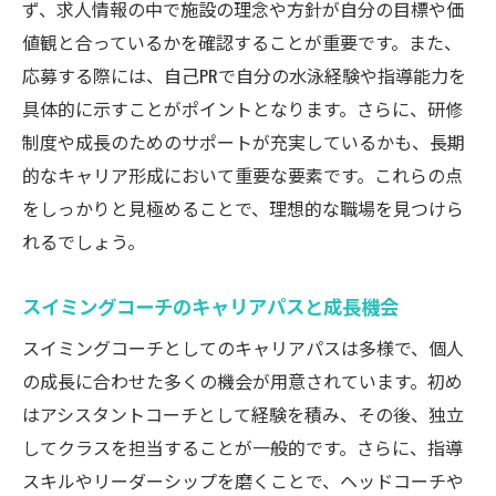
要性
ず、求人情報の中で施設の理念や方針が自分の目標や価
個人の成長とチームで働く意義
値観と合っているかを確認することが重要です。また、
応募する際には、自己PRで自分の水泳経験や指導能力を
ライフガードとしてのチーム内での役割
具体的に示すことがポイントとなります。さらに、研修
スイミングスクールで身につけるコミュニ
制度や成長のためのサポートが充実しているかも、長期
ケーション能力
的なキャリア形成において重要な要素です。これらの点
スイミングスクールにおけるプロフェッシ
をしっかりと見極めることで、理想的な職場を見つけら
ョナルな関係性
れるでしょう。
チームワークを活かしたライフガードの貢
献
スイミングコーチのキャリアパスと成長機会
ライフガードとしての一歩を踏み出すスイミン
スイミングコーチとしてのキャリアパスは多様で、個人
グコーチ
の成長に合わせた多くの機会が用意されています。初め
スイミングコーチがライフガードを目指す
はアシスタントコーチとして経験を積み、その後、独立
理由
してクラスを担当することが一般的です。さらに、指導
ライフガード経験がスイミングコーチに与
スキルやリーダーシップを磨くことで、ヘッドコーチや