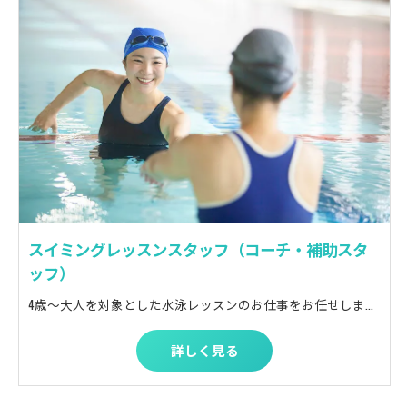
スイミングレッスンスタッフ（コーチ・補助スタ
ッフ）
4歳～大人を対象とした水泳レッスンのお仕事をお任せします！ ≪具体的には...≫ ・レッスン前の出欠確認・整列 ・小さい子のシャワー等のお手伝い ・泳法指導の補助 ・プール監視 ・進級や出欠管理などシステムへの簡単な入力作業 まずはレッスン前の整列や出欠確認、トイレに行く子を連れていったり 体験入学のお子様の案内からはじまります！ レッスンの雰囲気に慣れてきたら、メインコーチの下、少しずつ練習中の生徒の補助をお願いします。 レッスンの流れや、練習メニューなど細かく研修していきますので、水泳経験がなくとも２５ｍくらいの泳力があれば大丈夫です！ 実際に班をもっていただけるように、無理なくスキルアップのお手伝いをいたします！
詳しく見る