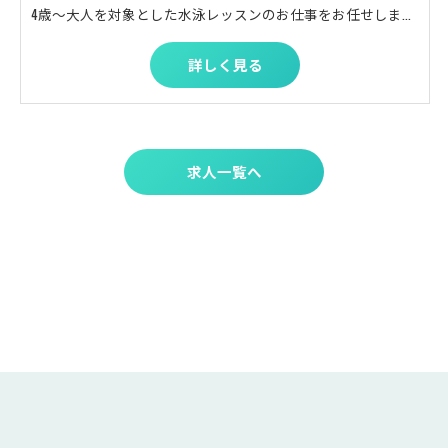
4歳～大人を対象とした水泳レッスンのお仕事をお任せします！ ≪具体的には...≫ ・レッスン前の出欠確認・整列 ・小さい子のシャワー等のお手伝い ・泳法指導の補助 ・プール監視 ・進級や出欠管理などシステムへの簡単な入力作業 まずはレッスン前の整列や出欠確認、トイレに行く子を連れていったり 体験入学のお子様の案内からはじまります！ レッスンの雰囲気に慣れてきたら、メインコーチの下、少しずつ練習中の生徒の補助をお願いします。 レッスンの流れや、練習メニューなど細かく研修していきますので、水泳経験がなくとも２５ｍくらいの泳力があれば大丈夫です！ 実際に班をもっていただけるように、無理なくスキルアップのお手伝いをいたします！
詳しく見る
求人一覧へ